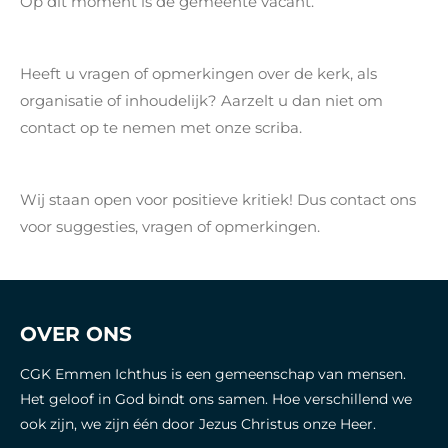
Op dit moment is de gemeente vacant.
Heeft u vragen of opmerkingen over de kerk, als
organisatie of inhoudelijk? Aarzelt u dan niet om
contact op te nemen met onze scriba.
Wij staan open voor positieve kritiek! Dus contact ons
voor suggesties, vragen of opmerkingen.
OVER ONS
CGK Emmen Ichthus is een gemeenschap van mensen.
Het geloof in God bindt ons samen. Hoe verschillend we
ook zijn, we zijn één door Jezus Christus onze Heer.